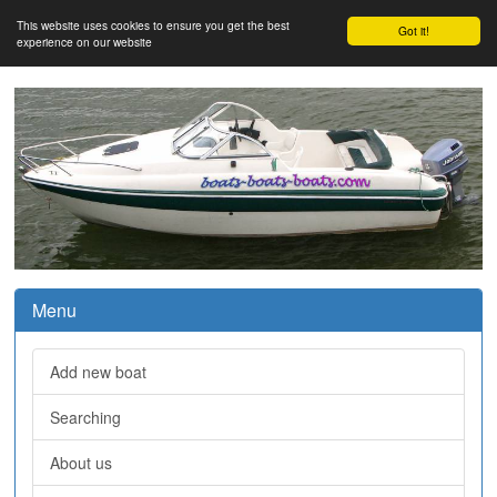
This website uses cookies to ensure you get the best
Got it!
experience on our website
Menu
Add new boat
Searching
About us